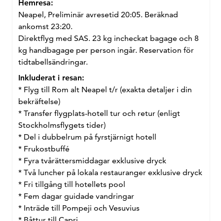
Hemresa:
Neapel, Preliminär avresetid 20:05. Beräknad
ankomst 23:20.
Direktflyg med SAS. 23 kg incheckat bagage och 8
kg handbagage per person ingår. Reservation för
tidtabellsändringar.
Inkluderat i resan:
* Flyg till Rom alt Neapel t/r (exakta detaljer i din
bekräftelse)
* Transfer flygplats-hotell tur och retur (enligt
Stockholmsflygets tider)
* Del i dubbelrum på fyrstjärnigt hotell
* Frukostbuffé
* Fyra tvårättersmiddagar exklusive dryck
* Två luncher på lokala restauranger exklusive dryck
* Fri tillgång till hotellets pool
* Fem dagar guidade vandringar
* Inträde till Pompeji och Vesuvius
* Båttur till Capri