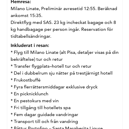
Hemresa:
Milano Linate, Preliminär avresetid 12:55. Beräknad
ankomst 15:35.
Direktflyg med SAS. 23 kg incheckat bagage och 8
kg handbagage per person ingår. Reservation för
tidtabellsändringar.
Inkluderat i resan:
* Flyg till Milano Linate (alt Pisa, detaljer visas på din
bekräftelse) tur och retur
* Transfer flygplats–hotell tur och retur
* Del i dubbelrum sju nätter på trestjärnigt hotell
* Frukostbuffé
* Fyra flerrättersmiddagar exklusive dryck
* En picknicklunch
* En pestokurs med vin
* Fri tillgång till hotellets spa
* Fem dagar guidade vandringar
* Transport till och från vandring
* Båttur Portofino – Santa Margherita Ligure