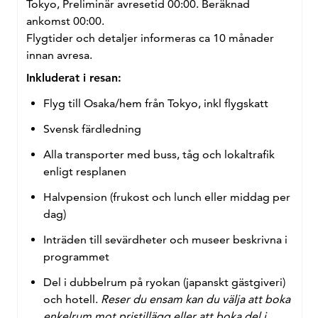
Tokyo, Preliminär avresetid 00:00. Beräknad
ankomst 00:00.
Flygtider och detaljer informeras ca 10 månader
innan avresa.
Inkluderat i resan:
Flyg till Osaka/hem från Tokyo, inkl flygskatt
Svensk färdledning
Alla transporter med buss, tåg och lokaltrafik
enligt resplanen
Halvpension (frukost och lunch eller middag per
dag)
Inträden till sevärdheter och museer beskrivna i
programmet
Del i dubbelrum på ryokan (japanskt gästgiveri)
och hotell.
Reser du ensam kan du välja att boka
enkelrum mot pristillägg eller att boka del i